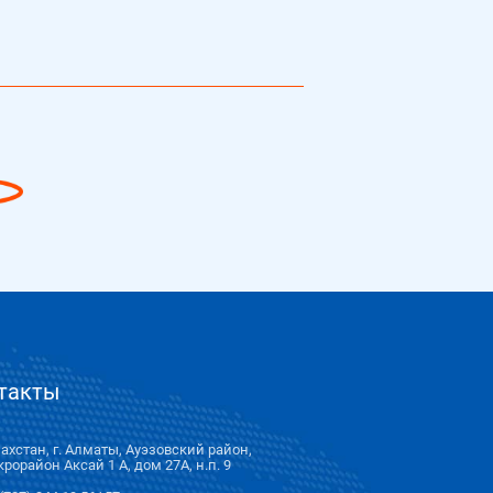
такты
ахстан, г. Алматы, Ауэзовский район,
рорайон Аксай 1 А, дом 27А, н.п. 9