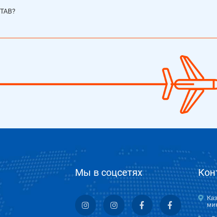
ТАВ?
Мы в соцсетях
Кон
Каз
мик